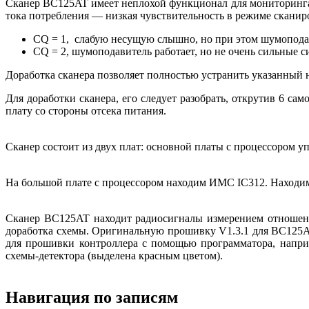
Сканер BC125AT имеет неплохой функционал для мониторинга а
тока потребления — низкая чувствительность в режиме сканиро
CQ = 1, слабую несущую слышно, но при этом шумоподав
CQ = 2, шумоподавитель работает, но не очень сильные 
Доработка сканера позволяет полностью устранить указанный 
Для доработки сканера, его следует разобрать, открутив 6 сам
плату со стороны отсека питания.
Сканер состоит из двух плат: основной платы с процессором у
На большой плате с процессором находим ИМС IC312. Находим 
Сканер BC125AT находит радиосигналы измерением отношени
доработка схемы. Оригинальную прошивку V1.3.1 для BC125
для прошивки контроллера с помощью программатора, напри
схемы-детектора (выделена красным цветом).
Навигация по записям