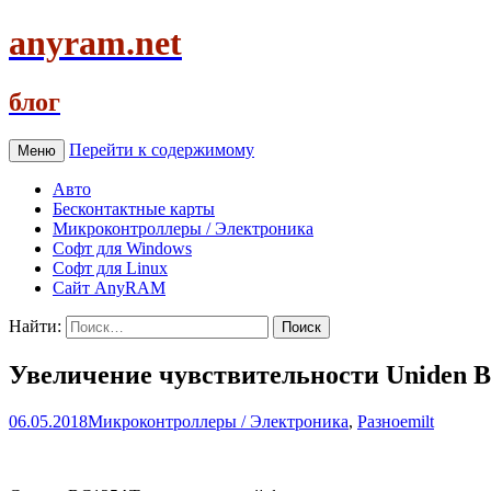
anyram.net
блог
Перейти к содержимому
Меню
Авто
Бесконтактные карты
Микроконтроллеры / Электроника
Софт для Windows
Софт для Linux
Сайт AnyRAM
Найти:
Увеличение чувствительности Uniden 
06.05.2018
Микроконтроллеры / Электроника
,
Разное
milt