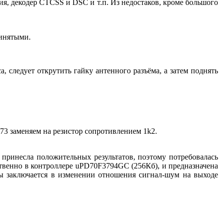
я, декодер CTCSS и DSC и т.п. Из недостаков, кроме большого
ринятыми.
а, следует открутить гайку антенного разъёма, а затем поднять
73 заменяем на резистор сопротивлением 1k2.
ринесла положительных результатов, поэтому потребовалась
ственно в контроллере uPD70F3794GC (256Кб), и предназначена
ы заключается в изменении отношения сигнал-шум на выходе