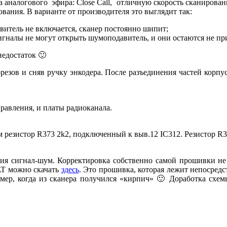
налогового эфира: Close Call, отличную скорость сканировани
вания. В варианте от производителя это выглядит так:
итель не включается, сканер постоянно шипит;
сигналы не могут открыть шумоподавитель, и они остаются не п
недостаток 🙂
орезов и сняв ручку энкодера. После разъединения частей корпус
правления, и платы радиоканала.
резистор R373 2k2, подключенный к выв.12 IC312. Резистор R3
я сигнал-шум. Корректировка собственно самой прошивки не п
AT можно скачать
здесь
. Это прошивка, которая лежит непосред
мер, когда из сканера получился «кирпич» 🙂 Доработка схем