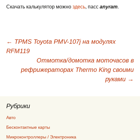
Скачать калькулятор можно
здесь
, пасс
anyram
.
Навигация
←
TPMS Toyota PMV-107j на модулях
RFM119
по
Отмотка/домотка моточасов в
рефрижераторах Thermo King своими
записям
руками
→
Рубрики
Авто
Бесконтактные карты
Микроконтроллеры / Электроника