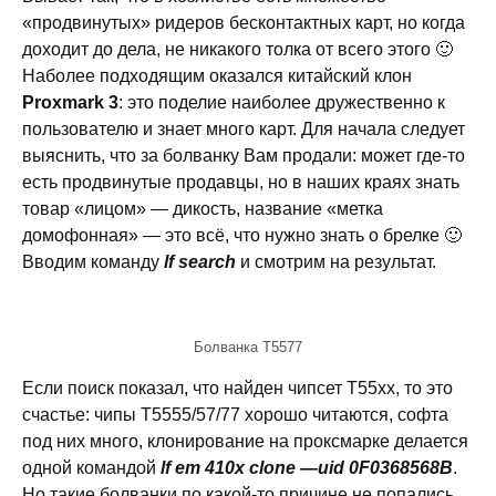
«продвинутых» ридеров бесконтактных карт, но когда
доходит до дела, не никакого толка от всего этого 🙂
Наболее подходящим оказался китайский клон
Proxmark 3
: это поделие наиболее дружественно к
пользователю и знает много карт. Для начала следует
выяснить, что за болванку Вам продали: может где-то
есть продвинутые продавцы, но в наших краях знать
товар «лицом» — дикость, название «метка
домофонная» — это всё, что нужно знать о брелке 🙂
Вводим команду
lf search
и смотрим на результат.
Болванка T5577
Если поиск показал, что найден чипсет T55xx, то это
счастье: чипы T5555/57/77 хорошо читаются, софта
под них много, клонирование на проксмарке делается
одной командой
lf em 410x clone —uid 0F0368568B
.
Но такие болванки по какой-то причине не попались.