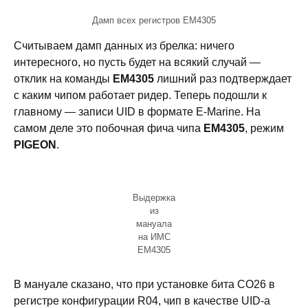
Дамп всех регистров EM4305
Считываем дамп данных из брелка: ничего
интересного, но пусть будет на всякий случай —
отклик на команды
EM4305
лишний раз подтверждает
с каким чипом работает ридер. Теперь подошли к
главному — записи UID в формате E-Marine. На
самом деле это побочная фича чипа
EM4305
, режим
PIGEON
.
Выдержка
из
мануала
на ИМС
EM4305
В мануале сказано, что при установке бита CO26 в
регистре конфигурации R04, чип в качестве UID-а