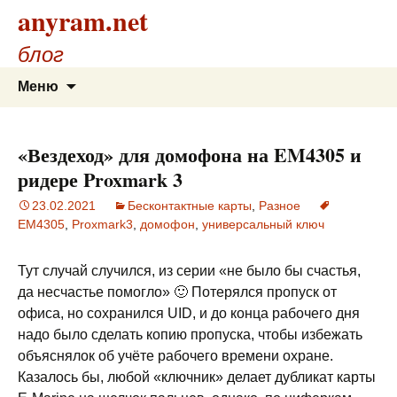
anyram.net
блог
Перейти
Найти:
Меню
к
содержимому
«Вездеход» для домофона на EM4305 и
ридере Proxmark 3
23.02.2021
Бесконтактные карты
,
Разное
EM4305
,
Proxmark3
,
домофон
,
универсальный ключ
Тут случай случился, из серии «не было бы счастья,
да несчастье помогло» 🙂 Потерялся пропуск от
офиса, но сохранился UID, и до конца рабочего дня
надо было сделать копию пропуска, чтобы избежать
объяснялок об учёте рабочего времени охране.
Казалось бы, любой «ключник» делает дубликат карты