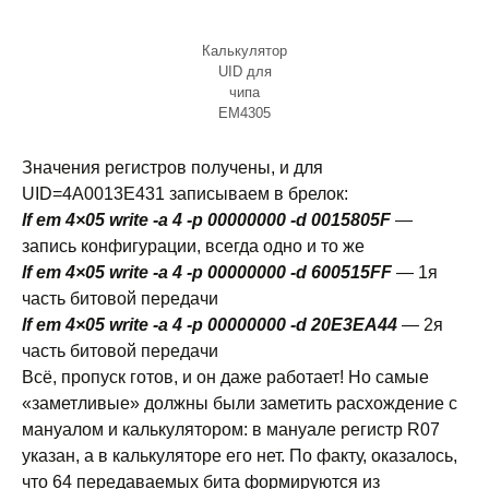
Калькулятор
UID для
чипа
EM4305
Значения регистров получены, и для
UID=4A0013E431 записываем в брелок:
lf em 4×05 write -a 4 -p 00000000 -d 0015805F
—
запись конфигурации, всегда одно и то же
lf em 4×05 write -a 4 -p 00000000 -d 600515FF
— 1я
часть битовой передачи
lf em 4×05 write -a 4 -p 00000000 -d 20E3EA44
— 2я
часть битовой передачи
Всё, пропуск готов, и он даже работает! Но самые
«заметливые» должны были заметить расхождение с
мануалом и калькулятором: в мануале регистр R07
указан, а в калькуляторе его нет. По факту, оказалось,
что 64 передаваемых бита формируются из