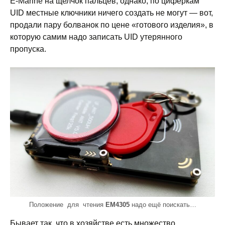
E-Marine на щелчок пальцев, однако, по циферкам
UID местные ключники ничего создать не могут — вот,
продали пару болванок по цене «готового изделия», в
которую самим надо записать UID утерянного
пропуска.
Положение для чтения
EM4305
надо ещё поискать…
Бывает так, что в хозяйстве есть множество