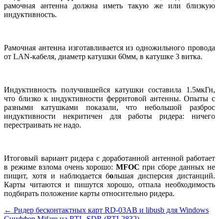
рамочная антенна должна иметь такую же или близкую
индуктивность.
Рамочная антенна изготавливается из одножильного провода
от LAN-кабеля, диаметр катушки 60мм, в катушке 3 витка.
Индуктивность получившейся катушки составила 1.5мкГн,
что близко к индуктивности ферритовой антенны. Опыты с
разными катушками показали, что небольшой разброс
индуктивности некритичен для работы ридера: ничего
перестраивать не надо.
Итоговый вариант ридера с доработанной антенной работает
в режиме взлома очень хорошо:
MFOC
при сборе данных не
пищит, хотя и наблюдается б
о
льшая дисперсия дистанций.
Карты читаются и пишутся хорошо, отпала необходимость
подбирать положение карты относительно ридера.
Навигация
←
Ридер бесконтактных карт RD-03AB и libusb для Windows
Сниффер Mifare на RTL-SDR (RTL2832)
→