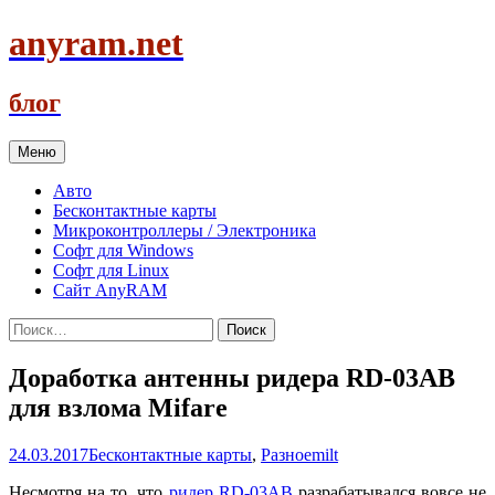
anyram.net
блог
Перейти
Меню
к
содержимому
Авто
Бесконтактные карты
Микроконтроллеры / Электроника
Софт для Windows
Софт для Linux
Сайт AnyRAM
Найти:
Доработка антенны ридера RD-03AB
для взлома Mifare
24.03.2017
Бесконтактные карты
,
Разное
milt
Несмотря на то, что
ридер RD-03AB
разрабатывался вовсе не