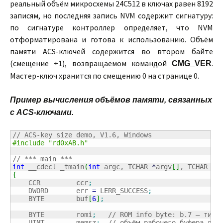
реальный объём микросхемы 24C512 в ключах равен 8192
записям, но последняя запись NVM содержит сигнатуру:
по сигнатуре контроллер определяет, что NVM
отформатирована и готова к использованию. Объём
памяти ACS-ключей содержится во втором байте
(смещение +1), возвращаемом командой
.
CMG_VER
Мастер-ключ хранится по смещению 0 на странице 0.
Пример вычисления объёмов памяти, связанных
с ACS-ключами.
// ACS-key size demo, V1.6, Windows
#include "rd0xAB.h"
// *** main ***
int
 __cdecl _tmain
(
int
 argc, TCHAR 
*
argv
[
]
, TCHAR 
*
e
{
    CCR         ccr
;
    DWORD       err 
=
 LERR_SUCCESS
;
    BYTE        buf
[
6
]
;
    BYTE        romi
;
// ROM info byte: b.7 – тип 
    UINT        memsz
;
// объём рабочего буфера для