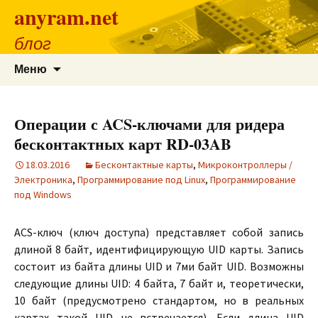
anyram.net
блог
Перейти
Найти:
Меню
к
содержимому
Операции с ACS-ключами для ридера
бесконтактных карт RD-03AB
18.03.2016
Бесконтактные карты
,
Микроконтроллеры /
Электроника
,
Программирование под Linux
,
Программирование
под Windows
ACS-ключ (ключ доступа) представляет собой запись
длиной 8 байт, идентифицирующую UID карты. Запись
состоит из байта длины UID и 7ми байт UID. Возможны
следующие длины UID: 4 байта, 7 байт и, теоретически,
10 байт (предусмотрено стандартом, но в реальных
картах такой UID не встречается). Если длина UID