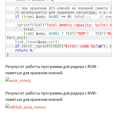
// при хранении ACS-ключей во внешней памяти (NV
// используется для хранения сигнатуры, т.е. клю
if
(
(
romi 
&
amp
;
0x80
)
==
0
)
 total
--
;
// учиты
    _tprintf
(
TEXT
(
"Total memory capacity: %u(%s) key
        total,

(
romi 
&
amp
;
0x80
)
?
 TEXT
(
"ROM"
)
:
 TEXT
(
"NVM"
ferr_exit
:
    link_close
(
&
amp
;
ccr
)
;
if
(
err
)
 _tprintf
(
TEXT
(
"Error: code %u!
\n
"
)
, err
return
0
;
}
Результат работы программы для ридера с ROM-
памятью для хранения ключей.
Результат работы программы для ридера с NVM-
памятью для хранения ключей.