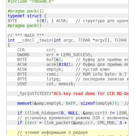
#include "rd0xAB.h"
#pragma pack(1)
typedef
struct
{
BYTE        b
[
8
]
;
}
 ACSK
;
// структура для хранени
#pragma pack()
// *** main ***
int
 __cdecl _tmain
(
int
 argc, TCHAR 
*
argv
[
]
, TCHAR 
*
e
{
    CCR         ccr
;
    DWORD       err 
=
 LERR_SUCCESS
;
    BYTE        buf
[
6
]
;
// буфер для приёма конф
    ACSK        acsk
[
8192
]
;
// буфер для приёма ACS-
    ACSK        emptyk
;
// пустой ключ
    BYTE        romi
;
// ROM info byte: b.7 – 
    BYTE        lstpg
;
// последняя занятая клю
    UINT        cnt, memszk
;
    _tprintf
(
TEXT
(
"ACS-key read demo for CCR RD-0xAB
memset
(
&
amp
;
emptyk, 
0xFF
, 
sizeof
(
emptyk
)
)
;
// и
if
(
(
link_hidopen
(
0
, 
NULL
, 
&
amp
;
ccr
)
)
!
=
 LERR_SU
// установка временного режима DIR с включенным 
if
(
(
err 
=
 link_packet
(
&
amp
;
ccr, CMS_MOD, 
3
+
8
,
// чтение информации о ридере