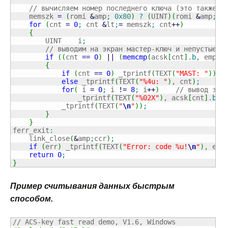
// вычисляем номер последнего ключа (это также о
    memszk 
=
(
romi 
&
amp
;
0x80
)
?
(
UINT
)
(
romi 
&
amp
;
0
for
(
cnt 
=
0
;
 cnt 
&
lt
;
=
 memszk
;
 cnt
++
)
{
        UINT    i
;
// выводим на экран мастер-ключ и непустые к
if
(
(
cnt 
==
0
)
||
(
memcmp
(
acsk
[
cnt
]
.
b
, empty
{
if
(
cnt 
==
0
)
 _tprintf
(
TEXT
(
"MAST: "
)
)
;
else
 _tprintf
(
TEXT
(
"%4u: "
)
, cnt
)
;
for
(
 i 
=
0
;
 i 
!
=
8
;
 i
++
)
// вывод зна
                _tprintf
(
TEXT
(
"%02X"
)
, acsk
[
cnt
]
.
b
[
i
            _tprintf
(
TEXT
(
"
\n
"
)
)
;
}
}
ferr_exit
:
    link_close
(
&
amp
;
ccr
)
;
if
(
err
)
 _tprintf
(
TEXT
(
"Error: code %u!
\n
"
)
, err
return
0
;
}
Пример считывания данных быстрым
способом.
// ACS-key fast read demo, V1.6, Windows