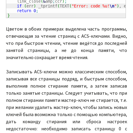
    link_close
(
&
amp
;
ccr
)
;
if
(
err
)
 _tprintf
(
TEXT
(
"Error: code %u!
\n
"
)
, err
return
0
;
}
Цветом в обоих примерах выделена часть программы,
отвечающая за чтение страниц с ACS-ключами. Видно,
что при быстром чтении, чтение ведётся до последней
занятой страницы, а не до конца памяти, что
значительно сокращает время чтения.
Записывать ACS-ключи можно классическим способом,
записывая все страницы подряд, и быстрым способом,
выполнив полное стирание памяти, а затем записав
только занятые страницы. Следует учитывать, что при
полном стирании памяти мастер-ключ не стирается, т.е.
при желании удалить мастер-ключ, чтобы запись новых
ключей была возможна только с помощью компьютера,
дать команду стирания или сброса настроек
недостаточно: необходимо записать страницу 0 с