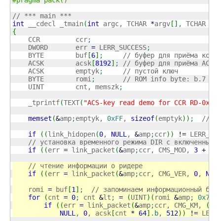
#pragma pack()
// *** main ***
int
 __cdecl _tmain
(
int
 argc, TCHAR 
*
argv
[
]
, TCHAR 
*
e
{
    CCR         ccr
;
    DWORD       err 
=
 LERR_SUCCESS
;
    BYTE        buf
[
6
]
;
// буфер для приёма конф
    ACSK        acsk
[
8192
]
;
// буфер для приёма ACS-
    ACSK        emptyk
;
// пустой ключ
    BYTE        romi
;
// ROM info byte: b.7 – 
    UINT        cnt, memszk
;
    _tprintf
(
TEXT
(
"ACS-key read demo for CCR RD-0xAB
memset
(
&
amp
;
emptyk, 
0xFF
, 
sizeof
(
emptyk
)
)
;
// и
if
(
(
link_hidopen
(
0
, 
NULL
, 
&
amp
;
ccr
)
)
!
=
 LERR_SU
// установка временного режима DIR с включенным 
if
(
(
err 
=
 link_packet
(
&
amp
;
ccr, CMS_MOD, 
3
+
8
,
// чтение информации о ридере
if
(
(
err 
=
 link_packet
(
&
amp
;
ccr, CMG_VER, 
0
, 
NUL
    romi 
=
 buf
[
1
]
;
// запоминаем информационный бай
for
(
cnt 
=
0
;
 cnt 
&
lt
;
=
(
UINT
)
(
romi 
&
amp
;
0x7F
)
if
(
(
err 
=
 link_packet
(
&
amp
;
ccr, CMG_KM, 
(
BY
NULL
, 
0
, acsk
[
cnt 
*
64
]
.
b
, 
512
)
)
!
=
 LERR