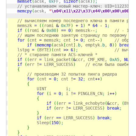
memset
(
acsk, 
0xFF
, 
sizeof
(
acsk
)
)
;
// устанавливаем новый мастер-ключ: UID=11223344
memcpy
(
acsk, 
"
\x04
\x11
\x22
\x33
\x44
\x00
\x00
\x00
"
,
// вычисляем номер последнего ключа в памяти рид
    memszk 
=
(
(
romi 
&
0x7F
)
+
1
)
*
64
-
1
;
if
(
(
romi 
&
0x80
)
==
0
)
 memszk
--
;
// - 1 д
// ищем последнюю занятую страницу по первому не
for
(
cnt 
=
 memszk
;
 cnt 
!
=
0
;
 cnt
--
)
// обрат
if
(
memcmp
(
acsk
[
cnt
]
.
b
, emptyk.
b
, 
8
)
)
break
;
    lstpg 
=
(
BYTE
)
(
cnt 
>>
6
)
;
// вычис
// * стирание памяти ACS-ключей *
if
(
(
err 
=
 link_packet
(
&
ccr, CMF_KME, 
0xA5
, 
NULL
if
(
err 
!
=
 LERR_SUCCESS
)
// если была ошибка,
{
// производим 32 попытки пинга ридера
for
(
cnt 
=
0
;
 cnt 
!
=
32
;
 cnt
++
)
{
            UINT        i
;
for
(
i 
=
0
;
 i 
!
=
 PINGLEN_CN
;
 i
++
)
{
if
(
(
err 
=
 link_echobyte
(
&
ccr, 
(
BYTE
if
(
err 
!
=
 LERR_SUCCESS
)
break
;
}
if
(
err 
==
 LERR_SUCCESS
)
break
;
            Sleep
(
150
)
;
}
}