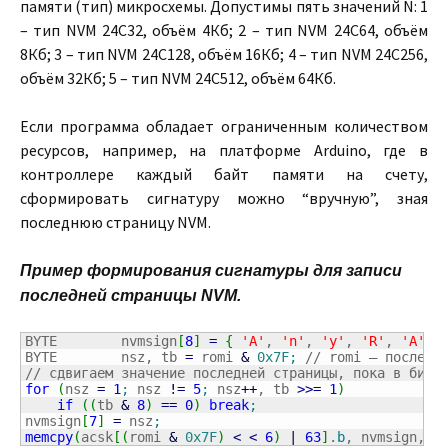
памяти (тип) микросхемы. Допустимы пять значений N: 1
– тип NVM 24C32, объём 4Кб; 2 – тип NVM 24C64, объём
8Кб; 3 – тип NVM 24C128, объём 16Кб; 4 – тип NVM 24C256,
объём 32Кб; 5 – тип NVM 24C512, объём 64Кб.
Если программа обладает ограниченным количеством
ресурсов, например, на платформе Arduino, где в
контроллере каждый байт памяти на счету,
сформировать сигнатуру можно “вручную”, зная
последнюю страницу NVM.
Пример формирования сигнатуры для записи
последней страницы NVM.
BYTE        nvmsign
[
8
]
=
{
'A'
, 
'n'
, 
'y'
, 
'R'
, 
'A'
, 
BYTE        nsz, tb 
=
 romi 
&
0x7F
;
// romi – последн
// сдвигаем значение последней страницы, пока в бите
for
(
nsz 
=
1
;
 nsz 
!
=
5
;
 nsz
++
, tb 
>>=
1
)
if
(
(
tb 
&
8
)
==
0
)
break
;
nvmsign
[
7
]
=
 nsz
;
memcpy
(
acsk
[
(
romi 
&
0x7F
)
<
<
6
)
|
63
]
.
b
, nvmsign, 
8