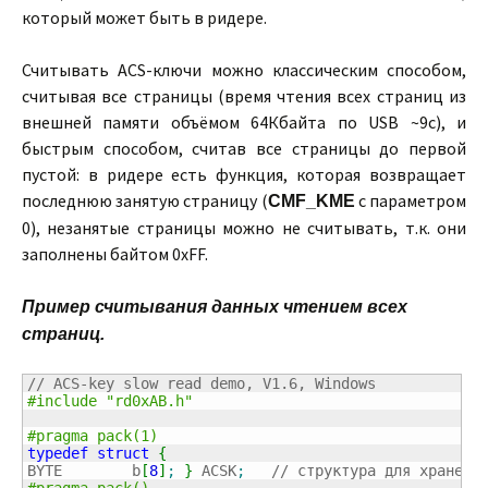
который может быть в ридере.
Считывать ACS-ключи можно классическим способом,
считывая все страницы (время чтения всех страниц из
внешней памяти объёмом 64Кбайта по USB ~9с), и
быстрым способом, считав все страницы до первой
пустой: в ридере есть функция, которая возвращает
последнюю занятую страницу (
с параметром
CMF_KME
0), незанятые страницы можно не считывать, т.к. они
заполнены байтом 0xFF.
Пример считывания данных чтением всех
страниц.
// ACS-key slow read demo, V1.6, Windows
#include "rd0xAB.h"
#pragma pack(1)
typedef
struct
{
BYTE        b
[
8
]
;
}
 ACSK
;
// структура для хранени