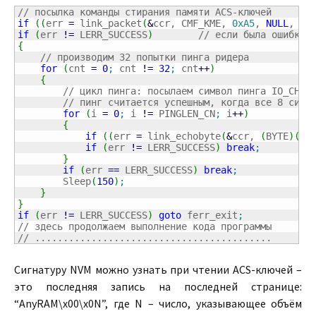
// посылка команды стирания памяти ACS-ключей
if
(
(
err 
=
 link_packet
(
&
ccr, CMF_KME, 
0xA5
, 
NULL
, 
0
,
if
(
err 
!
=
 LERR_SUCCESS
)
// если была ошибка,
{
// производим 32 попытки пинга ридера
for
(
cnt 
=
0
;
 cnt 
!
=
32
;
 cnt
++
)
{
// цикл пинга: посылаем символ пинга IO_CHPI
// пинг считается успешным, когда все 8 симв
for
(
i 
=
0
;
 i 
!
=
 PINGLEN_CN
;
 i
++
)
{
if
(
(
err 
=
 link_echobyte
(
&
ccr, 
(
BYTE
)
(
IO
if
(
err 
!
=
 LERR_SUCCESS
)
break
;
}
if
(
err 
==
 LERR_SUCCESS
)
break
;
        Sleep
(
150
)
;
}
}
if
(
err 
!
=
 LERR_SUCCESS
)
goto
 ferr_exit
;
// здесь продолжаем выполнение кода программы
// ..........................................
Сигнатуру NVM можно узнать при чтении ACS-ключей –
это последняя запись на последней странице:
“AnyRAM\x00\x0N”, где N – число, указывающее объём