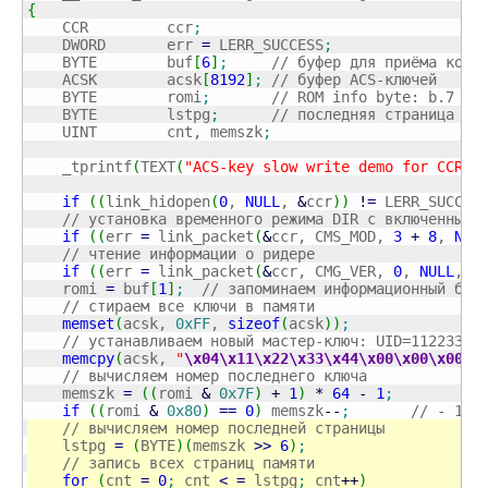
{
    CCR         ccr
;
    DWORD       err 
=
 LERR_SUCCESS
;
    BYTE        buf
[
6
]
;
// буфер для приёма конф
    ACSK        acsk
[
8192
]
;
// буфер ACS-ключей
    BYTE        romi
;
// ROM info byte: b.7 – 
    BYTE        lstpg
;
// последняя страница па
    UINT        cnt, memszk
;
    _tprintf
(
TEXT
(
"ACS-key slow write demo for CCR R
if
(
(
link_hidopen
(
0
, 
NULL
, 
&
ccr
)
)
!
=
 LERR_SUCCES
// установка временного режима DIR с включенным 
if
(
(
err 
=
 link_packet
(
&
ccr, CMS_MOD, 
3
+
8
, 
NUL
// чтение информации о ридере
if
(
(
err 
=
 link_packet
(
&
ccr, CMG_VER, 
0
, 
NULL
, 
0
    romi 
=
 buf
[
1
]
;
// запоминаем информационный бай
// стираем все ключи в памяти
memset
(
acsk, 
0xFF
, 
sizeof
(
acsk
)
)
;
// устанавливаем новый мастер-ключ: UID=11223344
memcpy
(
acsk, 
"
\x04
\x11
\x22
\x33
\x44
\x00
\x00
\x00
"
,
// вычисляем номер последнего ключа
    memszk 
=
(
(
romi 
&
0x7F
)
+
1
)
*
64
-
1
;
if
(
(
romi 
&
0x80
)
==
0
)
 memszk
--
;
// - 1 д
// вычисляем номер последней страницы
    lstpg 
=
(
BYTE
)
(
memszk 
>>
6
)
;
// запись всех страниц памяти
for
(
cnt 
=
0
;
 cnt 
<
=
 lstpg
;
 cnt
++
)