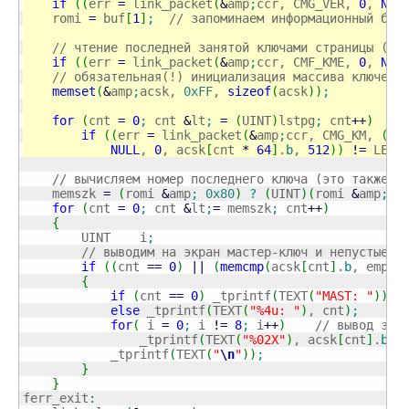
if
(
(
err 
=
 link_packet
(
&
amp
;
ccr, CMG_VER, 
0
, 
NUL
    romi 
=
 buf
[
1
]
;
// запоминаем информационный бай
// чтение последней занятой ключами страницы (не
if
(
(
err 
=
 link_packet
(
&
amp
;
ccr, CMF_KME, 
0
, 
NUL
// обязательная(!) инициализация массива ключей,
memset
(
&
amp
;
acsk, 
0xFF
, 
sizeof
(
acsk
)
)
;
for
(
cnt 
=
0
;
 cnt 
&
lt
;
=
(
UINT
)
lstpg
;
 cnt
++
)
if
(
(
err 
=
 link_packet
(
&
amp
;
ccr, CMG_KM, 
(
BY
NULL
, 
0
, acsk
[
cnt 
*
64
]
.
b
, 
512
)
)
!
=
 LERR
// вычисляем номер последнего ключа (это также о
    memszk 
=
(
romi 
&
amp
;
0x80
)
?
(
UINT
)
(
romi 
&
amp
;
0
for
(
cnt 
=
0
;
 cnt 
&
lt
;
=
 memszk
;
 cnt
++
)
{
        UINT    i
;
// выводим на экран мастер-ключ и непустые к
if
(
(
cnt 
==
0
)
||
(
memcmp
(
acsk
[
cnt
]
.
b
, empty
{
if
(
cnt 
==
0
)
 _tprintf
(
TEXT
(
"MAST: "
)
)
;
else
 _tprintf
(
TEXT
(
"%4u: "
)
, cnt
)
;
for
(
 i 
=
0
;
 i 
!
=
8
;
 i
++
)
// вывод зна
                _tprintf
(
TEXT
(
"%02X"
)
, acsk
[
cnt
]
.
b
[
i
            _tprintf
(
TEXT
(
"
\n
"
)
)
;
}
}
ferr_exit
: