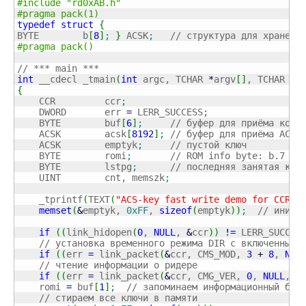
#include "rd0xAB.h"
#pragma pack(1)
typedef
struct
{
BYTE        b
[
8
]
;
}
 ACSK
;
// структура для хранени
#pragma pack()
// *** main ***
int
 __cdecl _tmain
(
int
 argc, TCHAR 
*
argv
[
]
, TCHAR 
*
e
{
    CCR         ccr
;
    DWORD       err 
=
 LERR_SUCCESS
;
    BYTE        buf
[
6
]
;
// буфер для приёма конф
    ACSK        acsk
[
8192
]
;
// буфер для приёма ACS-
    ACSK        emptyk
;
// пустой ключ
    BYTE        romi
;
// ROM info byte: b.7 – 
    BYTE        lstpg
;
// последняя занятая клю
    UINT        cnt, memszk
;
    _tprintf
(
TEXT
(
"ACS-key fast write demo for CCR R
memset
(
&
emptyk, 
0xFF
, 
sizeof
(
emptyk
)
)
;
// иници
if
(
(
link_hidopen
(
0
, 
NULL
, 
&
ccr
)
)
!
=
 LERR_SUCCES
// установка временного режима DIR с включенным 
if
(
(
err 
=
 link_packet
(
&
ccr, CMS_MOD, 
3
+
8
, 
NUL
// чтение информации о ридере
if
(
(
err 
=
 link_packet
(
&
ccr, CMG_VER, 
0
, 
NULL
, 
0
    romi 
=
 buf
[
1
]
;
// запоминаем информационный бай
// стираем все ключи в памяти