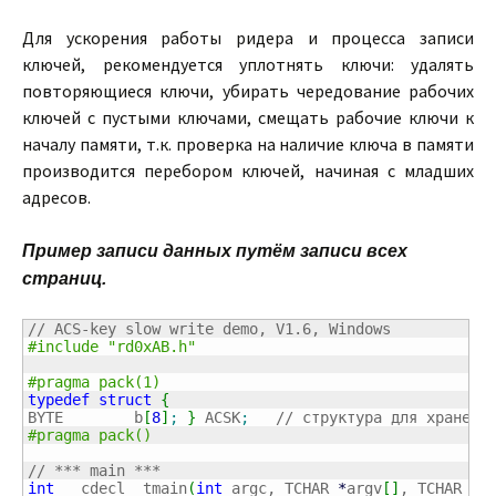
Для ускорения работы ридера и процесса записи
ключей, рекомендуется уплотнять ключи: удалять
повторяющиеся ключи, убирать чередование рабочих
ключей с пустыми ключами, смещать рабочие ключи к
началу памяти, т.к. проверка на наличие ключа в памяти
производится перебором ключей, начиная с младших
адресов.
Пример записи данных путём записи всех
страниц.
// ACS-key slow write demo, V1.6, Windows
#include "rd0xAB.h"
#pragma pack(1)
typedef
struct
{
BYTE        b
[
8
]
;
}
 ACSK
;
// структура для хранени
#pragma pack()
// *** main ***
int
 __cdecl _tmain
(
int
 argc, TCHAR 
*
argv
[
]
, TCHAR 
*
e