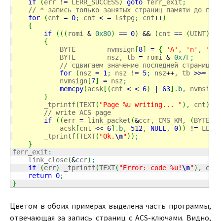
if
(
err 
!
=
 LERR_SUCCESS
)
goto
 ferr_exit
;
// * запись только занятых страниц памяти до пер
for
(
cnt 
=
0
;
 cnt 
<
=
 lstpg
;
 cnt
++
)
{
if
(
(
(
romi 
&
0x80
)
==
0
)
&&
(
cnt 
==
(
UINT
)
(
r
{
            BYTE        nvmsign
[
8
]
=
{
'A'
, 
'n'
, 
'y'
            BYTE        nsz, tb 
=
 romi 
&
0x7F
;
// сдвигаем значение последней страницы,
for
(
nsz 
=
1
;
 nsz 
!
=
5
;
 nsz
++
, tb 
>>=
1
)
            nvmsign
[
7
]
=
 nsz
;
memcpy
(
acsk
[
(
cnt 
<
<
6
)
|
63
]
.
b
, nvmsign
}
        _tprintf
(
TEXT
(
"Page %u writing... "
)
, cnt
)
;
// write ACS page
if
(
(
err 
=
 link_packet
(
&
ccr, CMS_KM, 
(
BYTE
)
c
            acsk
[
cnt 
<<
6
]
.
b
, 
512
, 
NULL
, 
0
)
)
!
=
 LERR
        _tprintf
(
TEXT
(
"Ok.
\n
"
)
)
;
}
ferr_exit
:
    link_close
(
&
ccr
)
;
if
(
err
)
 _tprintf
(
TEXT
(
"Error: code %u!
\n
"
)
, err
return
0
;
}
Цветом в обоих примерах выделена часть программы,
отвечающая за запись страниц с ACS-ключами. Видно,