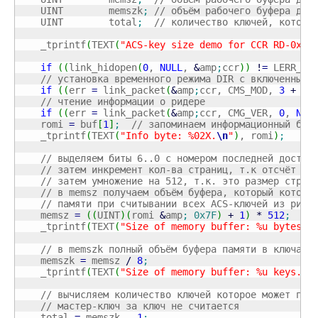
    UINT        memszk
;
// объём рабочего буфера для
    UINT        total
;
// количество ключей, которо
    _tprintf
(
TEXT
(
"ACS-key size demo for CCR RD-0xAB
if
(
(
link_hidopen
(
0
, 
NULL
, 
&
amp
;
ccr
)
)
!
=
 LERR_SU
// установка временного режима DIR с включенным 
if
(
(
err 
=
 link_packet
(
&
amp
;
ccr, CMS_MOD, 
3
+
8
,
// чтение информации о ридере
if
(
(
err 
=
 link_packet
(
&
amp
;
ccr, CMG_VER, 
0
, 
NUL
    romi 
=
 buf
[
1
]
;
// запоминаем информационный бай
    _tprintf
(
TEXT
(
"Info byte: %02X.
\n
"
)
, romi
)
;
// выделяем биты 6..0 с номером последней доступ
// затем инкремент кол-ва страниц, т.к отсчёт на
// затем умножение на 512, т.к. это размер стран
// в memsz получаем объём буфера, который которы
// памяти при считывании всех ACS-ключей из риде
    memsz 
=
(
(
UINT
)
(
romi 
&
amp
;
0x7F
)
+
1
)
*
512
;
    _tprintf
(
TEXT
(
"Size of memory buffer: %u bytes.
\
// в memszk полный объём буфера памяти в ключах 
    memszk 
=
 memsz 
/
8
;
    _tprintf
(
TEXT
(
"Size of memory buffer: %u keys.
\n
// вычисляем количество ключей которое может пом
// мастер-ключ за ключ не считается
    total 
=
 memszk 
-
1
;