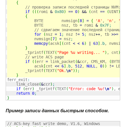
{
// проверка записи последней страницы NVM: ф
if
(
(
(
romi 
&
0x80
)
==
0
)
&&
(
cnt 
==
(
UINT
)
(
r
{
            BYTE        nvmsign
[
8
]
=
{
'A'
, 
'n'
, 
'y'
            BYTE        nsz, tb 
=
 romi 
&
0x7F
;
// сдвигаем значение последней страницы,
for
(
nsz 
=
1
;
 nsz 
!
=
5
;
 nsz
++
, tb 
>>=
1
)
            nvmsign
[
7
]
=
 nsz
;
memcpy
(
acsk
[
(
cnt 
<
<
6
)
|
63
]
.
b
, nvmsign
}
        _tprintf
(
TEXT
(
"Page %u writing... "
)
, cnt
)
;
// write ACS page
if
(
(
err 
=
 link_packet
(
&
ccr, CMS_KM, 
(
BYTE
)
c
            acsk
[
cnt 
<<
6
]
.
b
, 
512
, 
NULL
, 
0
)
)
!
=
 LERR
        _tprintf
(
TEXT
(
"Ok.
\n
"
)
)
;
}
ferr_exit
:
    link_close
(
&
ccr
)
;
if
(
err
)
 _tprintf
(
TEXT
(
"Error: code %u!
\n
"
)
, err
return
0
;
}
Пример записи данных быстрым способом.
// ACS-key fast write demo, V1.6, Windows