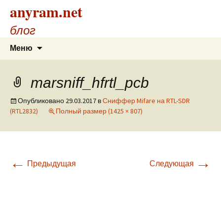
anyram.net
блог
Перейти
Найти:
Меню
к
содержимому
marsniff_hfrtl_pcb
Опубликовано
29.03.2017
в
Сниффер Mifare на RTL-SDR
(RTL2832)
Полный размер (1425 × 807)
←
→
Предыдущая
Следующая