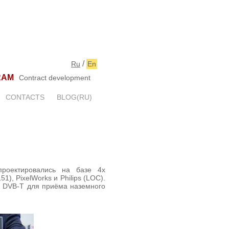
/
Ru
En
RAM
Contract development
CONTACTS
BLOG(RU)
роектировались на базе 4х
), PixelWorks и Philips (LOC).
 DVB-T для приёма наземного