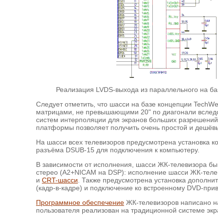
Реализация LVDS-выхода из параллельного на б
Следует отметить, что шасси на базе концепции TechWel
матрицами, не превышающими 20" по диагонали вследс
систем интерполяции для экранов больших разрешений,
платформы позволяет получить очень простой и дешёв
На шасси всех телевизоров предусмотрена установка 
разъёма DSUB-15 для подключения к компьютеру.
В зависимости от исполнения, шасси ЖК-телевизора быв
стерео (A2+NICAM на DSP): исполнение шасси ЖК-телеви
и
CRT-шасси
. Также предусмотрена установка дополни
(кадр-в-кадре) и подключение ко встроенному DVD-прив
Программное обеспечение
ЖК-телевизоров написано н
пользователя реализован на традиционной системе эк