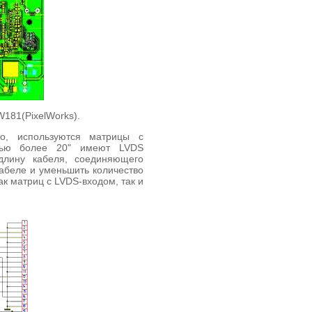
181(PixelWorks).
о, используются матрицы с
лью более 20" имеют LVDS
длину кабеля, соединяющего
кабеле и уменьшить количество
к матриц с LVDS-входом, так и