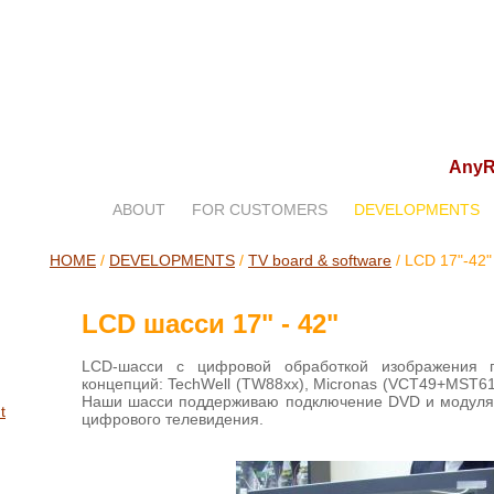
Any
ABOUT
FOR CUSTOMERS
DEVELOPMENTS
HOME
/
DEVELOPMENTS
/
TV board & software
/
LCD 17"-42"
LCD шасси 17" - 42"
LCD-шасси с цифровой обработкой изображения п
концепций: TechWell (TW88xx), Micronas (VCT49+MST6151
Наши шасси поддерживаю подключение DVD и модуля
t
цифрового телевидения.