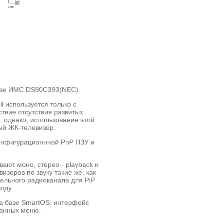
азе ИМС DS90C393(NEC).
l используется только с
твие отсутствия развитых
 однако, использование этой
ый ЖК-телевизор.
конфигурационнной PnP ПЗУ и
ают моно, стерео - playback и
зоров по звуку такие же, как
тельного радиоканала для PiP
оду.
а базе SmartOS: интерфейс
ранных меню.