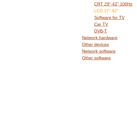
CRT 29"-42" 100Hz
LCD 17"-42"
Software for TV
Car TV
DVB-T
Network hardware
Other devices
Network software
Other software